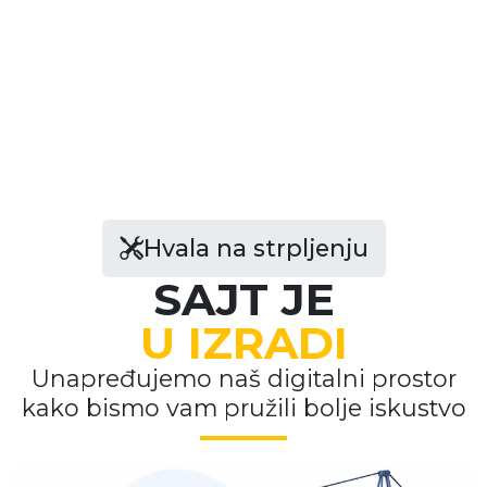
Hvala na strpljenju
SAJT JE
U IZRADI
Unapređujemo naš digitalni prostor
kako bismo vam pružili bolje iskustvo